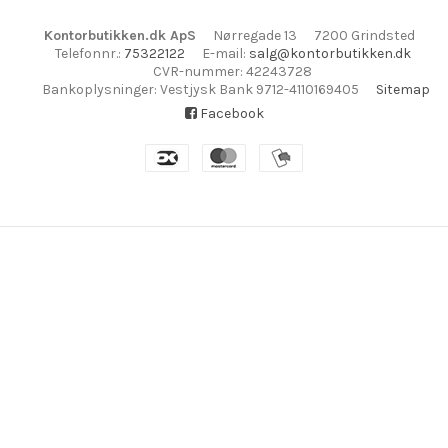
Kontorbutikken.dk ApS
Nørregade 13
7200 Grindsted
Telefonnr.
:
75322122
E-mail
:
salg@kontorbutikken.dk
CVR-nummer
:
42243728
Bankoplysninger
:
Vestjysk Bank 9712-4110169405
Sitemap
Facebook