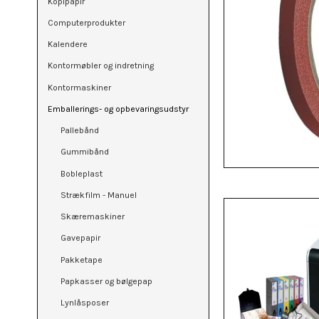
Kopipapir
Computerprodukter
Kalendere
Kontormøbler og indretning
Kontormaskiner
Emballerings- og opbevaringsudstyr
Pallebånd
Gummibånd
Bobleplast
Strækfilm - Manuel
Skæremaskiner
Gavepapir
Pakketape
Papkasser og bølgepap
Lynlåsposer