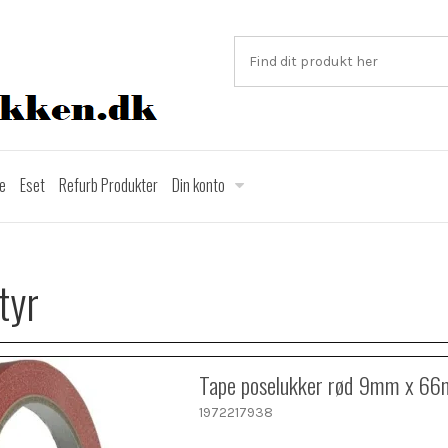
ce
Eset
Refurb Produkter
Din konto
tyr
Tape poselukker rød 9mm x 66
1972217938