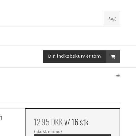
Søg
Din indkøbskurv er tom
m
12,95 DKK
v/ 16 stk
(ekskl. moms)