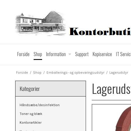
Forside
Shop
Information
Support
Kopiservice
IT Servi
Forside
/
Shop
/
Emballerings- og opbevaringsudstyr
/
Lagerudstyr
Lageruds
Kategorier
Håndsæbe/desinfektion
Toner og blæk
Kontorartikler