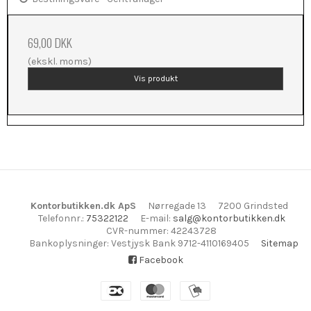
69,00 DKK
(ekskl. moms)
Vis produkt
Kontorbutikken.dk ApS
Nørregade 13
7200 Grindsted
Telefonnr.
:
75322122
E-mail
:
salg@kontorbutikken.dk
CVR-nummer
:
42243728
Bankoplysninger
:
Vestjysk Bank 9712-4110169405
Sitemap
Facebook