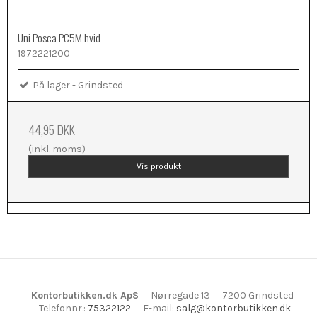
Uni Posca PC5M hvid
1972221200
På lager - Grindsted
44,95 DKK
(inkl. moms)
Vis produkt
Kontorbutikken.dk ApS
Nørregade 13
7200 Grindsted
Telefonnr.
:
75322122
E-mail
:
salg@kontorbutikken.dk