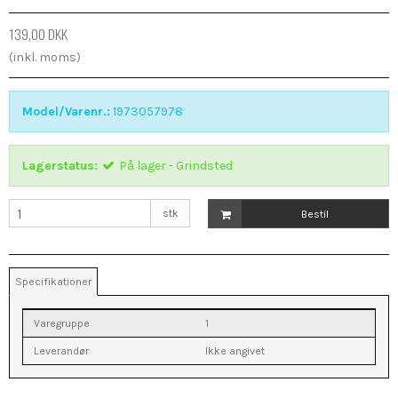
139,00 DKK
(inkl. moms)
Model/Varenr.:
1973057978
Lagerstatus:
På lager - Grindsted
stk
Bestil
Specifikationer
Varegruppe
1
Leverandør
Ikke angivet