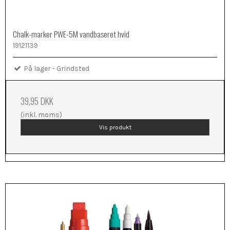
Chalk-marker PWE-5M vandbaseret hvid
19121139
På lager - Grindsted
39,95 DKK
(inkl. moms)
Vis produkt