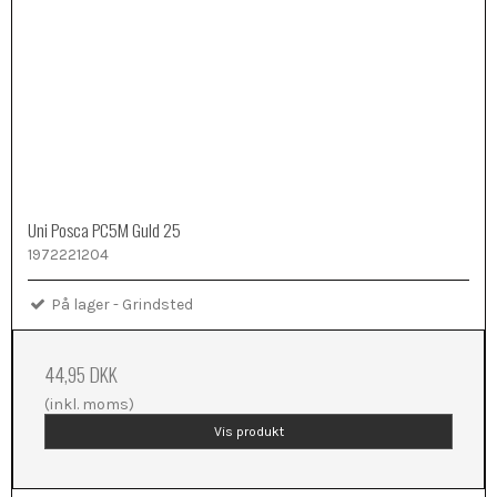
Uni Posca PC5M Guld 25
1972221204
På lager - Grindsted
44,95 DKK
(inkl. moms)
Vis produkt