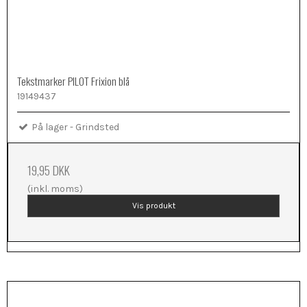
Tekstmarker PILOT Frixion blå
19149437
På lager - Grindsted
19,95 DKK
(inkl. moms)
Vis produkt