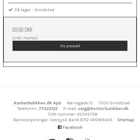
På lager - Grindsted
69,00 DKK
(inkl. moms)
Vis produkt
Kontorbutikken.dk ApS
Nørregade 13
7200 Grindsted
Telefonnr.
:
75322122
E-mail
:
salg@kontorbutikken.dk
CVR-nummer
:
42243728
Bankoplysninger
:
Vestjysk Bank 9712-4110169405
Sitemap
Facebook