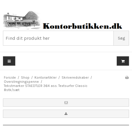
Søg
Forside
/
Shop
/
Kontorartikler
/
Skriveredskaber
/
Overstregningspenne
/
Tekstmarker STAEDTLER 364 ass. Textsurfer Classic
8stk/sæt