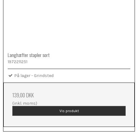
Langhæfter stapler sort
1972211251
På lager - Grindsted
139,00 DKK
(inkl. moms)
Vis produkt