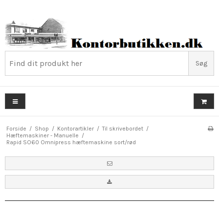
Søg
Forside
/
Shop
/
Kontorartikler
/
Til skrivebordet
/
Hæftemaskiner - Manuelle
/
Rapid SO60 Omnipress hæftemaskine sort/rød