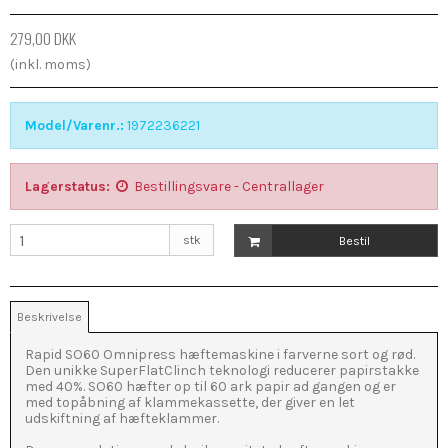
279,00 DKK
(inkl. moms)
Model/Varenr.:
1972236221
Lagerstatus:
Bestillingsvare - Centrallager
stk
Bestil
Beskrivelse
Rapid SO60 Omnipress hæftemaskine i farverne sort og rød.
Den unikke SuperFlatClinch teknologi reducerer papirstakke
med 40%. SO60 hæfter op til 60 ark papir ad gangen og er
med topåbning af klammekassette, der giver en let
udskiftning af hæfteklammer.