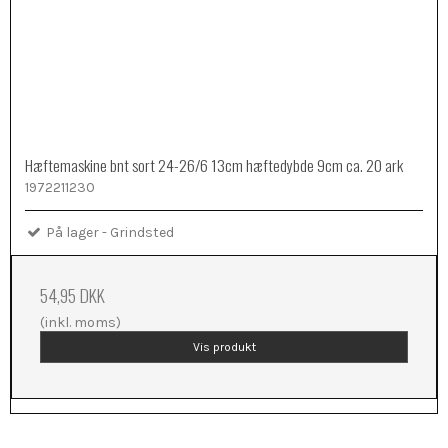
Hæftemaskine bnt sort 24-26/6 13cm hæftedybde 9cm ca. 20 ark
1972211230
På lager - Grindsted
54,95 DKK
(inkl. moms)
Vis produkt