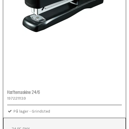
Hæftemaskine 24/6
1972211139
På lager - Grindsted