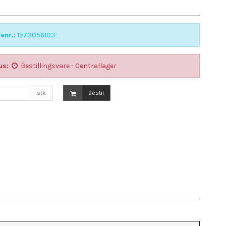
enr.:
1973056103
us:
Bestillingsvare - Centrallager
stk
Bestil