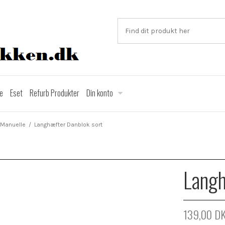
ce
Eset
Refurb Produkter
Din konto
 Manuelle
/
Langhæfter Danblok sort
Langh
139,00 D