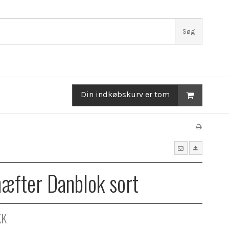
Søg
Din indkøbskurv er tom
æfter Danblok sort
KK