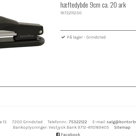
hæftedybde 9cm ca. 20 ark
1972211230
På lager - Grindsted
e 13
7200 Grindsted
Telefonnr.
:
75322122
E-mail
:
salg@kontorbu
Bankoplysninger
:
Vestjysk Bank 9712-4110169405
Sitemap
Facebook