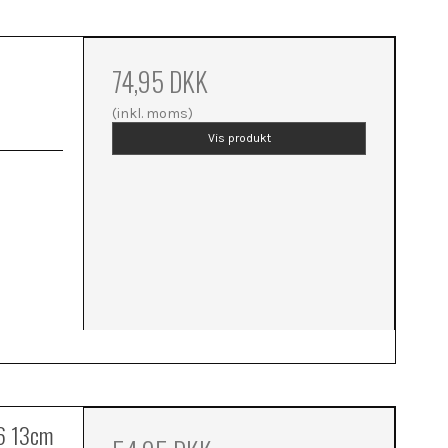
74,95 DKK
(inkl. moms)
Vis produkt
/6 13cm