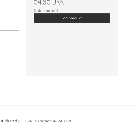
54,95 DKK
(inkl. moms)
Vis produkt
tikken.dk
CVR-nummer
:
42243728