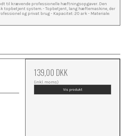
dt til krævende professionelle hæftningsopgaver. Den
k topbetjent system. - Topbetjent, lang hæftemaskine, der
essionel og privat brug - Kapacitet: 20 ark - Materiale:
139,00 DKK
(inkl. moms)
Vis produkt