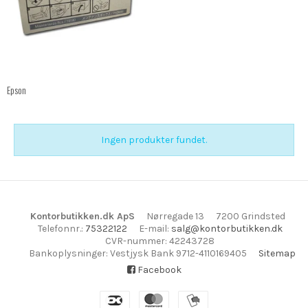
Epson
Ingen produkter fundet.
Kontorbutikken.dk ApS
Nørregade 13
7200 Grindsted
Telefonnr.
:
75322122
E-mail
:
salg@kontorbutikken.dk
CVR-nummer
:
42243728
Bankoplysninger
:
Vestjysk Bank 9712-4110169405
Sitemap
Facebook