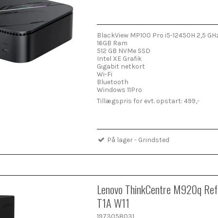
BlackView MP100 Pro i5-12450H 2,5 GH
16GB Ram
512 GB NVMe SSD
Intel XE Grafik
Gigabit netkort
Wi-Fi
Bluetooth
Windows 11Pro
Tillægspris for evt. opstart: 499,-
På lager - Grindsted
Lenovo ThinkCentre M920q Ref
T1A W11
1973058031