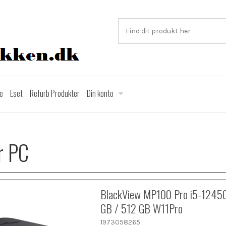
ce
Eset
Refurb Produkter
Din konto
r PC
BlackView MP100 Pro i5-1245
GB / 512 GB W11Pro
1973058265