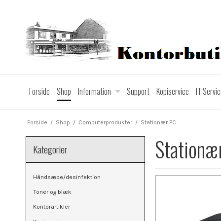
Forside
Shop
Information
Support
Kopiservice
IT Servi
Forside
/
Shop
/
Computerprodukter
/
Stationær PC
Stationæ
Kategorier
Håndsæbe/desinfektion
Toner og blæk
Kontorartikler