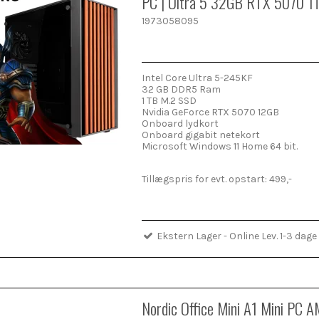
PC | Ultra 5 32GB RTX 5070 1
1973058095
Intel Core Ultra 5-245KF
32 GB DDR5 Ram
1 TB M.2 SSD
Nvidia GeForce RTX 5070 12GB
Onboard lydkort
Onboard gigabit netekort
Microsoft Windows 11 Home 64 bit.
Tillægspris for evt. opstart: 499,-
Ekstern Lager - Online Lev. 1-3 dage
Nordic Office Mini A1 Mini PC 