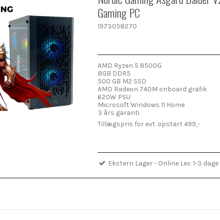
Gaming PC
1973058270
AMD Ryzen 5 8500G
8GB DDR5
500 GB M2 SSD
AMD Radeon 740M onboard grafik
620W PSU
Microsoft Windows 11 Home
3 års garanti
Tillægspris for evt. opstart 499,-
Ekstern Lager - Online Lev. 1-3 dage