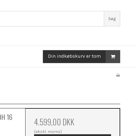
Søg
Din indkøbskurv er tom
0H 16
4.599,00 DKK
(ekskl. moms)