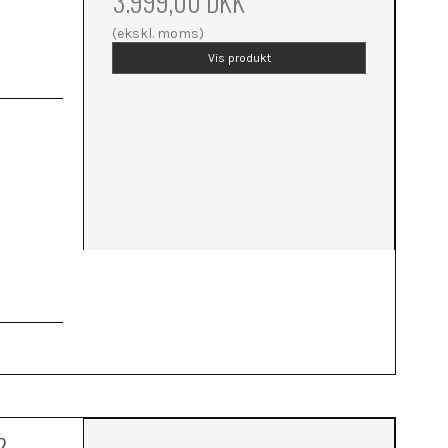
3.999,00 DKK
(ekskl. moms)
Vis produkt
2