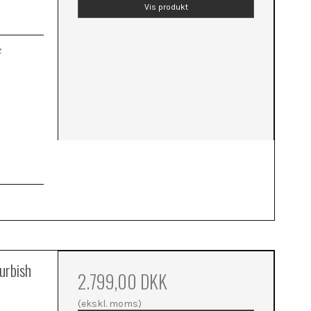
Vis produkt
z
urbish
2.799,00 DKK
(ekskl. moms)