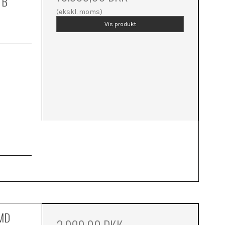
TB
(ekskl. moms)
Vis produkt
AMD