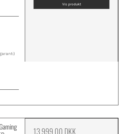
Vis produkt
garanti)
 Gaming
13.999,00 DKK