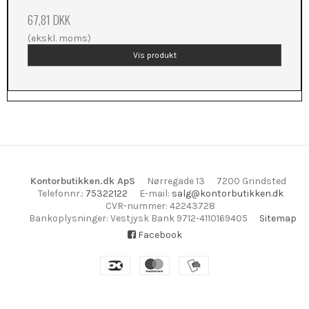
67,81 DKK
(ekskl. moms)
Vis produkt
Kontorbutikken.dk ApS
Nørregade 13
7200 Grindsted
Telefonnr.
:
75322122
E-mail
:
salg@kontorbutikken.dk
CVR-nummer
:
42243728
Bankoplysninger
:
Vestjysk Bank 9712-4110169405
Sitemap
Facebook