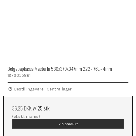
Bølgepapkasse Master'In 580x379x347mm 222 - 76L - 4mm
1973055881
Bestillingsvare - Centrallager
36,25 DKK
v/ 25 stk
(ekskl. moms)
Vis produkt