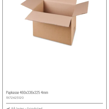
Papkasse 460x336x325 4mm
1972425120
På lager - Grindsted