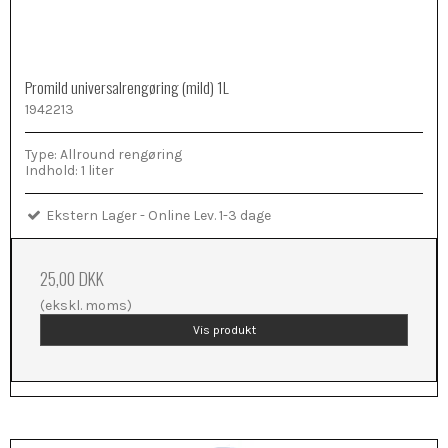
Promild universalrengøring (mild) 1L
1942213
Type: Allround rengøring
Indhold: 1 liter
Ekstern Lager - Online Lev. 1-3 dage
25,00 DKK
(ekskl. moms)
Vis produkt