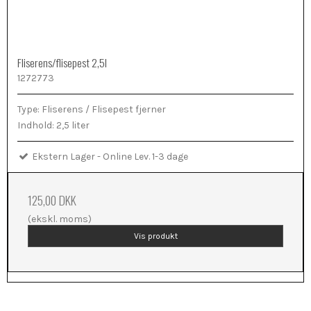
Fliserens/flisepest 2,5l
1272773
Type: Fliserens / Flisepest fjerner
Indhold: 2,5 liter
Ekstern Lager - Online Lev. 1-3 dage
125,00 DKK
(ekskl. moms)
Vis produkt