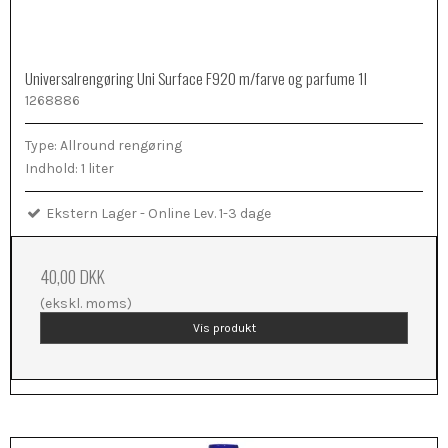
Universalrengøring Uni Surface F920 m/farve og parfume 1l
1268886
Type: Allround rengøring
Indhold: 1 liter
Ekstern Lager - Online Lev. 1-3 dage
40,00 DKK
(ekskl. moms)
Vis produkt