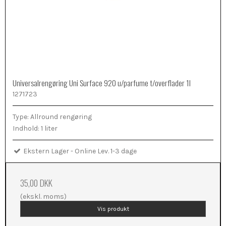
Universalrengøring Uni Surface 920 u/parfume t/overflader 1l
1271723
Type: Allround rengøring
Indhold: 1 liter
Ekstern Lager - Online Lev. 1-3 dage
35,00 DKK
(ekskl. moms)
Vis produkt