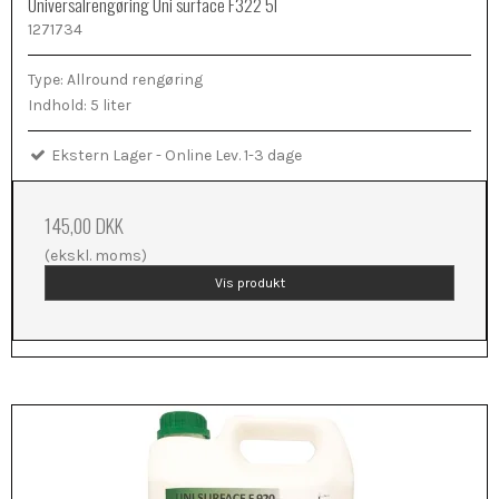
Universalrengøring Uni surface F322 5l
1271734
Type: Allround rengøring
Indhold: 5 liter
Ekstern Lager - Online Lev. 1-3 dage
145,00 DKK
(ekskl. moms)
Vis produkt