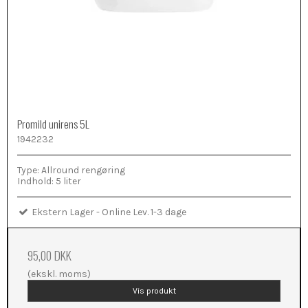
Promild unirens 5L
1942232
Type: Allround rengøring
Indhold: 5 liter
Ekstern Lager - Online Lev. 1-3 dage
95,00 DKK
(ekskl. moms)
Vis produkt