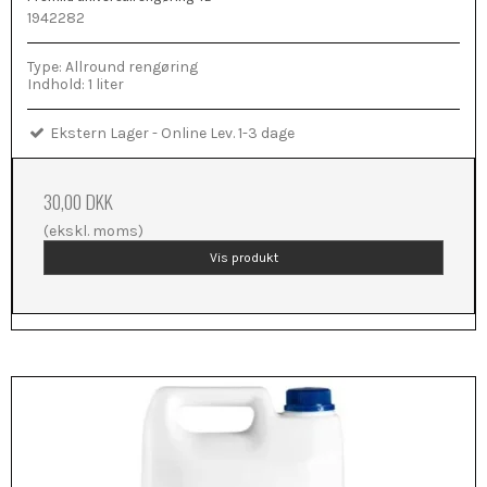
1942282
Type: Allround rengøring
Indhold: 1 liter
Ekstern Lager - Online Lev. 1-3 dage
30,00 DKK
(ekskl. moms)
Vis produkt