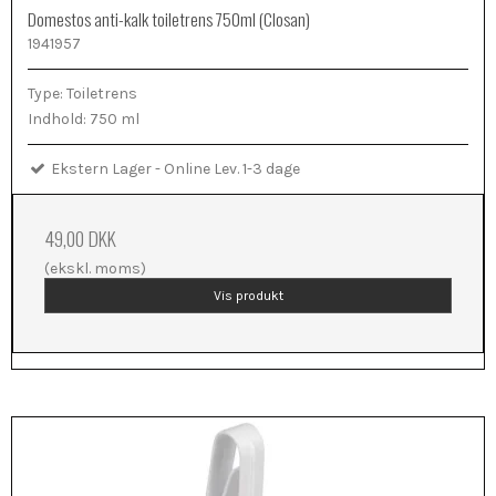
Domestos anti-kalk toiletrens 750ml (Closan)
1941957
Type: Toiletrens
Indhold: 750 ml
Ekstern Lager - Online Lev. 1-3 dage
49,00 DKK
(ekskl. moms)
Vis produkt