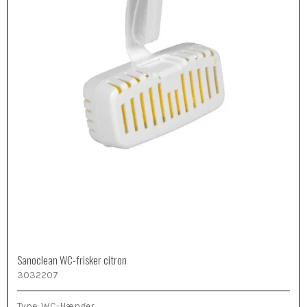
Sanoclean WC-frisker citron
3032207
Type: WC-Hænger