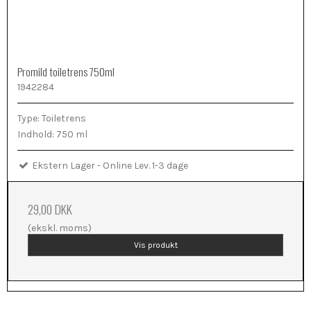
Promild toiletrens 750ml
1942284
Type: Toiletrens
Indhold: 750 ml
Ekstern Lager - Online Lev. 1-3 dage
29,00 DKK
(ekskl. moms)
Vis produkt