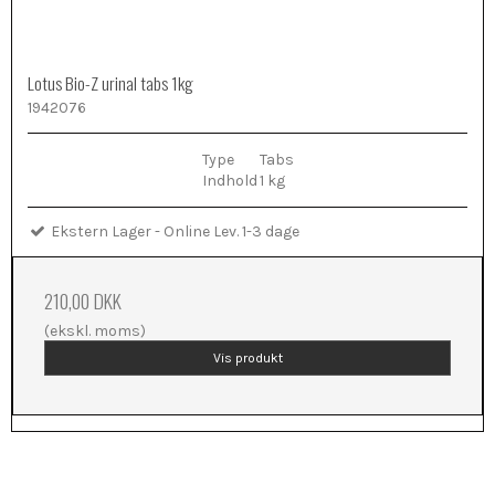
Lotus Bio-Z urinal tabs 1kg
1942076
Type
Tabs
Indhold
1 kg
Ekstern Lager - Online Lev. 1-3 dage
210,00 DKK
(ekskl. moms)
Vis produkt